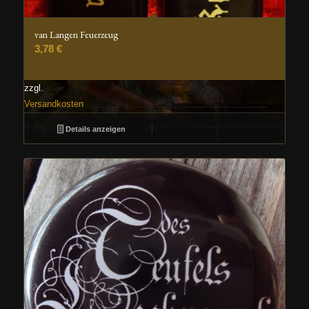
van Langen Feuerzeug
3,78
€
zzgl.
Versandkosten
Details anzeigen