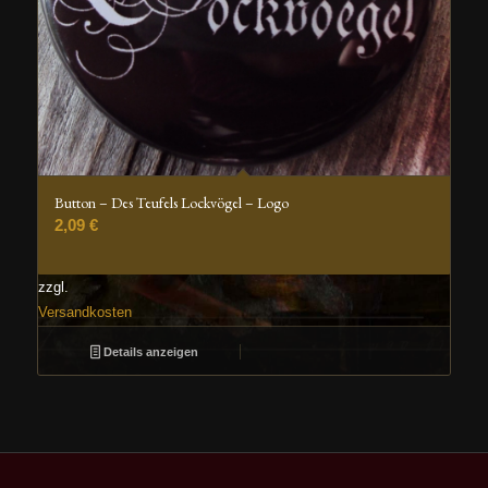
Button – Des Teufels Lockvögel – Logo
2,09
€
zzgl.
Versandkosten
Details anzeigen