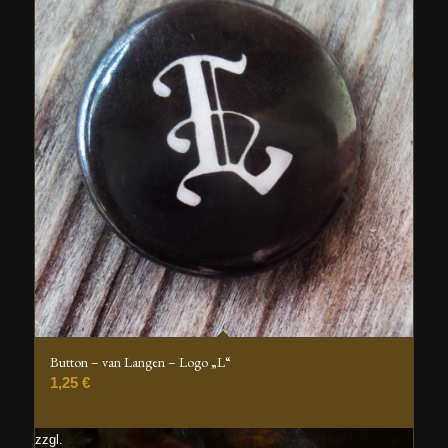
Button – van Langen – Logo „L“
1,25
€
zzgl.