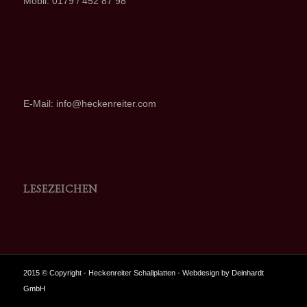
Mobil: 0179 / 452 87 98
E-Mail: info@heckenreiter.com
LESEZEICHEN
2015 © Copyright - Heckenreiter Schallplatten - Webdesign by
Deinhardt
GmbH