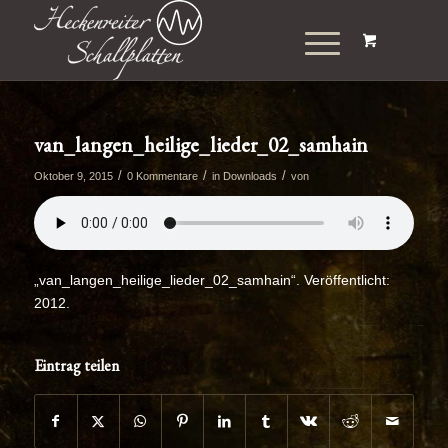
van_langen_heilige_lieder_02_samhain
/
/
/
Oktober 9, 2015
0 Kommentare
in
Downloads
von
„van_langen_heilige_lieder_02_samhain“. Veröffentlicht:
2012.
Eintrag teilen