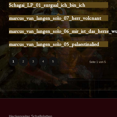
Schagai_LP_01_surgaal_ich_bin_ich
marcus_van_langen_solo_07_herr_volcnant
marcus_van_langen_solo_06_mir_ist_das_herze_w
marcus_van_langen_solo_05_palaestinalied
1
2
3
4
5
Seite 1 von 5
Heckenreiter Schallplatten