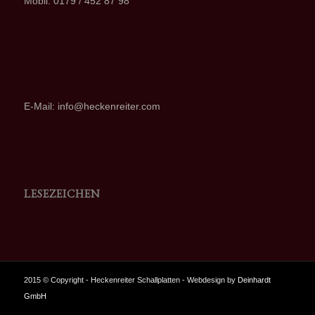
Mobil: 0179 / 452 87 98
E-Mail: info@heckenreiter.com
LESEZEICHEN
2015 © Copyright - Heckenreiter Schallplatten - Webdesign by
Deinhardt
GmbH