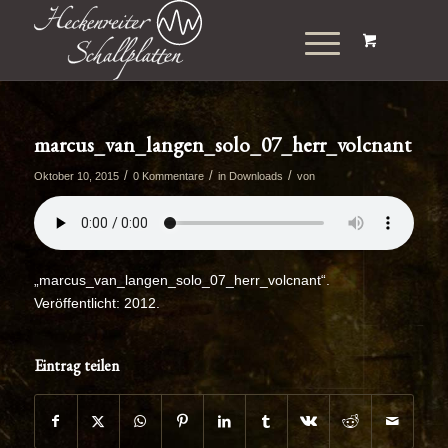
marcus_van_langen_solo_07_herr_volcnant
/
/
/
Oktober 10, 2015
0 Kommentare
in
Downloads
von
„marcus_van_langen_solo_07_herr_volcnant“.
Veröffentlicht: 2012.
Eintrag teilen