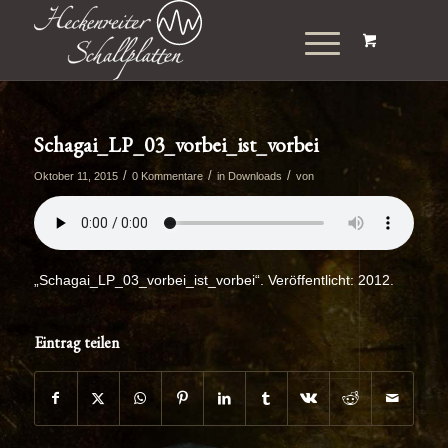
Schagai_LP_03_vorbei_ist_vorbei
/
/
/
Oktober 11, 2015
0 Kommentare
in
Downloads
von
„Schagai_LP_03_vorbei_ist_vorbei“. Veröffentlicht: 2012.
Eintrag teilen