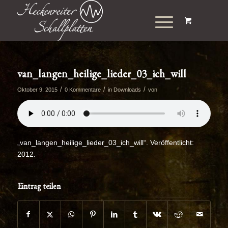
van_langen_heilige_lieder_03_ich_will
/
/
/
Oktober 9, 2015
0 Kommentare
in
Downloads
von
„van_langen_heilige_lieder_03_ich_will“. Veröffentlicht:
2012.
Eintrag teilen