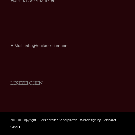
Mobil: 0179 / 452 87 98
E-Mail: info@heckenreiter.com
LESEZEICHEN
2015 © Copyright - Heckenreiter Schallplatten - Webdesign by
Deinhardt
GmbH