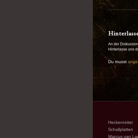
Hinterlass
An der Diskussion
Hinterlasse uns 
Du musst
ange
Heckenreiter
Schallplatten
Marcus van La